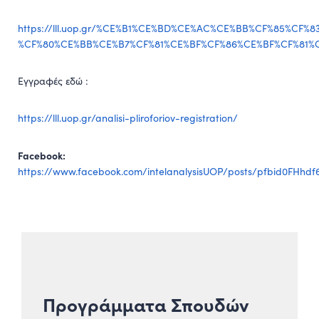
https://lll.uop.gr/%CE%B1%CE%BD%CE%AC%CE%BB%CF%85%CF%8
%CF%80%CE%BB%CE%B7%CF%81%CE%BF%CF%86%CE%BF%CF%81%
Εγγραφές εδώ :
https://lll.uop.gr/analisi-pliroforiov-registration/
Facebook:
https://www.facebook.com/intelanalysisUOP/posts/pfbid0FHh
Προγράμματα Σπουδών