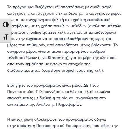
Το πρόγραμμα διεξάγεται εξ΄αποστάσεως με συνδυασμό
ασύγχρονης και σύγχρονης εκπαίδευσης. Το ασύγχρονο μέρος
γίνεται σε σύγχρονη και φιλική στο χρήστη εκπαιδευτική
Toggle High Contrast
πλατφόρμα, με τη χρήση ποικίλων μεθόδων (ανάλυση μελετών
περίπτωσης, online quizzes κτλ), συνεπώς οι εκπαιδευόμενοι
Toggle Font size
έχουν την ευχέρεια να το παρακολουθήσουν τις ώρες και
μέρες που επιθυμούν, από οποιοδήποτε μέρος βρίσκονται. Το
σύγχρονο μέρος γίνεται μέσω περιορισμένου αριθμού
τηλεδιασκέψεων (Live Streaming), για τα μέρη της ύλης που
απαιτούν εκμάθηση με έντονο το στοιχείο της
διαδραστικότητας (capstone project, coaching κτλ.).
Εισηγητές του προγράμματος είναι μέλος ΔΕΠ του
Πανεπιστημίου Πελοποννήσου, καθώς και εξειδικευμένοι
επαγγελματίες με διεθνή εμπειρία και αναγνώριση στο
αντικείμενο της Ανάλυσης Πληροφοριών.
Η επιτυχημένη ολοκλήρωση του προγράμματος οδηγεί
στην απόκτηση Πιστοποιητικού Επιμόρφωσης που φέρει την